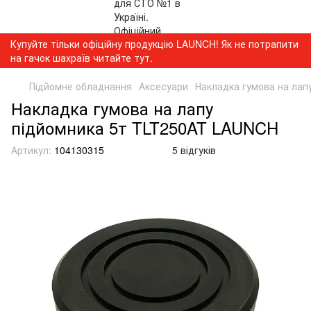
Купуйте тільки офіційну продукцію LAUNCH! Як не потрапити
на гачок шахраїв читайте тут.
Підйомне обладнання
Аксесуари
Накладка гумова на лап
Накладка гумова на лапу
підйомника 5т TLT250AT LAUNCH
Артикул:
104130315
5 відгуків