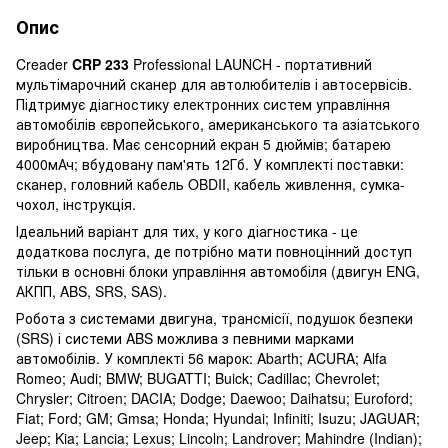
Опис
Creader
CRP 233
Professional LAUNCH - портативний
мультімарочний сканер для автолюбителів і автосервісів.
Підтримує діагностику електронних систем управління
автомобілів європейського, американського та азіатського
виробництва. Має сенсорний екран 5 дюймів; батарею
4000мАч; вбудовану пам'ять 12Гб. У комплекті поставки:
сканер, головний кабель OBDII, кабель живлення, сумка-
чохол, інструкція.
Ідеальний варіант для тих, у кого діагностика - це
додаткова послуга, де потрібно мати повноцінний доступ
тільки в основні блоки управління автомобіля (двигун ENG,
АКПП, ABS, SRS, SAS).
Робота з системами двигуна, трансмісії, подушок безпеки
(SRS) і системи ABS можлива з певними марками
автомобілів. У комплекті 56 марок: Abarth; ACURA; Alfa
Romeo; Audi; BMW; BUGATTI; Buick; Cadillac; Chevrolet;
Chrysler; Citroen; DACIA; Dodge; Daewoo; Daihatsu; Euroford;
Fiat; Ford; GM; Gmsa; Honda; Hyundai; Infiniti; Isuzu; JAGUAR;
Jeep; Kia; Lancia; Lexus; Lincoln; Landrover; Mahindre (Indian);