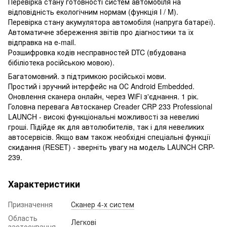
Перевірка стану готовності систем автомобіля на
відповідність екологічним нормам (функція I / M).
Перевірка стану акумулятора автомобіля (напруга батареї).
Автоматичне збереження звітів про діагностики та їх
відправка на e-mail.
Розшифровка кодів несправностей DTC (вбудована
бібіліотека російською мовою).
Багатомовний. з підтримкою російської мови.
Простий і зручний інтерфейс на ОС Android Embedded.
Оновлення сканера онлайн, через WiFi з'єднання. 1 рік.
Головна перевага Автосканер Creader CRP 233 Professional
LAUNCH - високі функціональні можливості за невеликі
гроші. Підійде як для автолюбителів, так і для невеликих
автосервісів. Якщо вам також необхідні спеціальні функції
скидання (RESET) - зверніть увагу на модель LAUNCH CRP-
239.
Характеристики
Призначення
Сканер 4-х систем
Область
Легкові
застосування