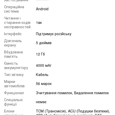
Операційна
Android
система
Читання і
стирання кодів
так
несправностей
Інтерфейс
Підтримує російську
Діагональ
5 дюймів
екрану
Вбудована
12 Гб
пам'ять
Ємність
4000 мАг
аккумулятору
Тип зв'язку
Кабель
Марки
56 марок
автомобілів
Функціонал
Зчитування помилок, Видалення помилок
Спеціальні
немає
функції
Блоки
TСМ (Трансмісія), ACU (Подушки безпеки),