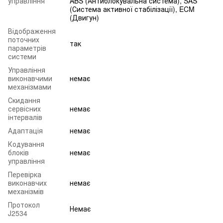
управління
ABS (Антиблокувальна система), SAS
(Система активної стабілізації), ECM
(Двигун)
Відображення
поточних
так
параметрів
системи
Управління
виконавчими
немає
механізмами
Скидання
сервісних
немає
інтервалів
Адаптація
немає
Кодування
блоків
немає
управління
Перевірка
виконавчих
немає
механізмів
Протокол
Немає
J2534