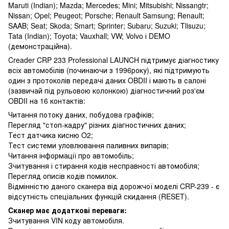
Maruti (Indian); Mazda; Mercedes; Mini; Mitsubishi; Nissangtr;
Nissan; Opel; Peugeot; Porsche; Renault Samsung; Renault;
SAAB; Seat; Skoda; Smart; Sprinter; Subaru; Suzuki; Tlisuzu;
Tata (Indian); Toyota; Vauxhall; VW; Volvo і DEMO
(демонстраційна).
Creader CRP 233 Professional LAUNCH підтримує діагностику
всіх автомобілів (починаючи з 1996року), які підтримують
один з протоколів передачі даних OBDII і мають в салоні
(зазвичай під рульовою колонкою) діагностичний роз'єм
OBDII на 16 контактів:
Читання потоку даних, побудова графіків;
Перегляд "стоп-кадру" різних діагностичних даних;
Тест датчика кисню O2;
Тест системи уловлювання паливних випарів;
Читання інформації про автомобіль;
Зчитування і стирання кодів несправності автомобіля;
Перегляд описів кодів помилок.
Відмінністю даного сканера від дорожчої моделі CRP-239 - є
відсутність спеціальних функцій скидання (RESET).
Cканер має додаткові переваги:
Зчитування VIN коду автомобіля.