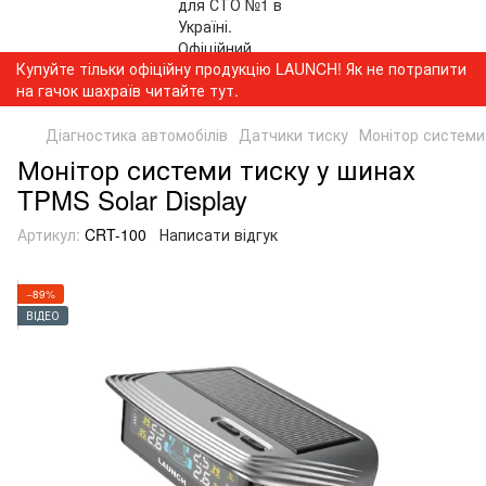
Купуйте тільки офіційну продукцію LAUNCH! Як не потрапити
на гачок шахраїв читайте тут.
Діагностика автомобілів
Датчики тиску
Монітор системи 
Монітор системи тиску у шинах
TPMS Solar Display
Артикул:
CRT-100
Написати відгук
−89%
ВІДЕО