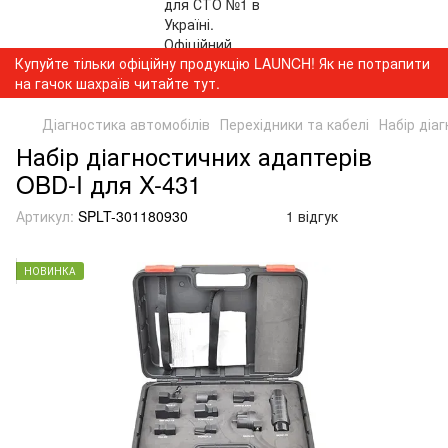
Купуйте тільки офіційну продукцію LAUNCH! Як не потрапити
на гачок шахраїв читайте тут.
Діагностика автомобілів
Перехідники та кабелі
Набір діа
Набір діагностичних адаптерів
OBD-I для X-431
Артикул:
SPLT-301180930
1 відгук
НОВИНКА