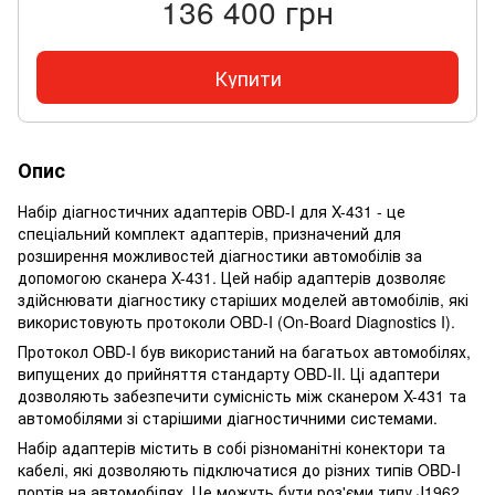
136 400 грн
Купити
Опис
Набір діагностичних адаптерів OBD-I для X-431 - це
спеціальний комплект адаптерів, призначений для
розширення можливостей діагностики автомобілів за
допомогою сканера X-431. Цей набір адаптерів дозволяє
здійснювати діагностику старіших моделей автомобілів, які
використовують протоколи OBD-I (On-Board Diagnostics I).
Протокол OBD-I був використаний на багатьох автомобілях,
випущених до прийняття стандарту OBD-II. Ці адаптери
дозволяють забезпечити сумісність між сканером X-431 та
автомобілями зі старішими діагностичними системами.
Набір адаптерів містить в собі різноманітні конектори та
кабелі, які дозволяють підключатися до різних типів OBD-I
портів на автомобілях. Це можуть бути роз'єми типу J1962,