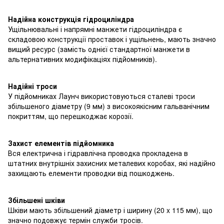
Надійна конструкція гідроциліндра
Ущільнювальні і напрямні манжети гідроциліндра є
складовою конструкції проставок і ущільнень, мають значно
вищий ресурс (замість однієї стандартної манжети в
альтернативних модифікаціях підйомників).
Надійні троси
У підйомниках Лаунч використовуються сталеві троси
збільшеного діаметру (9 мм) з високоякісним гальванічним
покриттям, що перешкоджає корозії.
Захист елементів підйомника
Вся електрична і гідравлічна проводка прокладена в
штатних внутрішніх захисних металевих коробах, які надійно
захищають елементи проводки від пошкоджень.
Збільшені шківи
Шківи мають збільшений діаметр і ширину (20 x 115 мм), що
значно подовжує термін служби тросів.