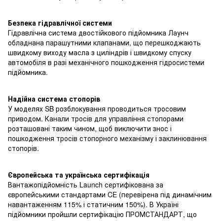
Безпека гідравлічної системи
Гідравлічна система двостійкового підйомника Лаунч
обладнана парашутними клапанами, що перешкоджають
швидкому виходу масла з циліндрів і швидкому спуску
автомобіля в разі механічного пошкодження гідросистеми
підйомника.
Надійна система стопорів
У моделях SB розблокування проводиться тросовим
приводом. Канали тросів для управління стопорами
розташовані таким чином, щоб виключити знос і
пошкодження тросів стопорного механізму і заклинювання
стопорів.
Європейська та українська сертифікація
Вантажопідйомність Launch сертифікована за
європейськими стандартами CE (перевірена під динамічним
навантаженням 115% і статичним 150%). В Україні
підйомники пройшли сертифікацію ПРОМСТАНДАРТ, що