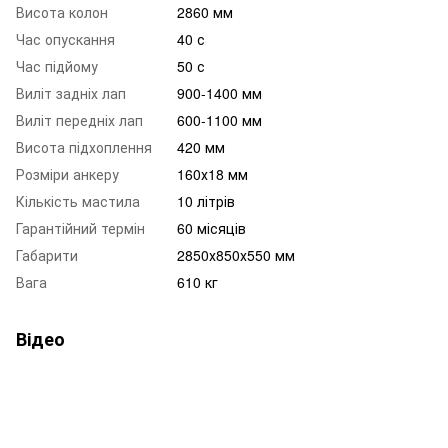
Висота колон
2860 мм
Час опускання
40 с
Час підйому
50 с
Виліт задніх лап
900-1400 мм
Виліт передніх лап
600-1100 мм
Висота підхоплення
420 мм
Розміри анкеру
160х18 мм
Кількість мастила
10 літрів
Гарантійний термін
60 місяців
Габарити
2850х850х550 мм
Вага
610 кг
Відео