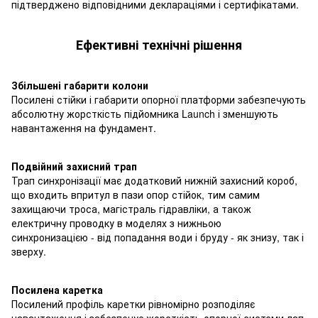
підтверджено відповідними деклараціями і сертифікатами.
Ефективні технічні рішення
Збільшені габарити колони
Посилені стійки і габарити опорної платформи забезпечують
абсолютну жорсткість підйомника Launch і зменшують
навантаження на фундамент.
Подвійний захисний трап
Трап синхронізації має додатковий нижній захисний короб,
що входить впритул в пази опор стійок, тим самим
захищаючи троса, магістраль гідравліки, а також
електричну проводку в моделях з нижньою
синхронизацією - від попадання води і бруду - як знизу, так і
зверху.
Посилена каретка
Посилений профіль каретки рівномірно розподіляє
навантаження і забезпечує жорсткість опорної системи лап.