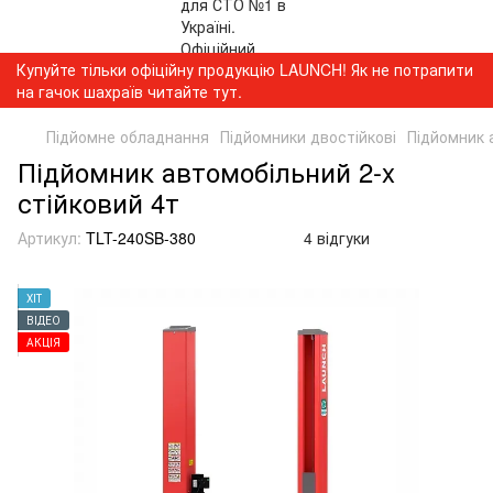
Купуйте тільки офіційну продукцію LAUNCH! Як не потрапити
на гачок шахраїв читайте тут.
Підйомне обладнання
Підйомники двостійкові
Підйомник 
Підйомник автомобільний 2-x
стійковий 4т
Артикул:
TLT-240SB-380
4 відгуки
ХІТ
ВІДЕО
АКЦІЯ