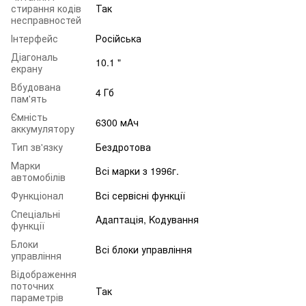
стирання кодів
Так
несправностей
Інтерфейс
Російська
Діагональ
10.1 "
екрану
Вбудована
4 Гб
пам'ять
Ємність
6300 мAч
аккумулятору
Тип зв'язку
Бездротова
Марки
Всі марки з 1996г.
автомобілів
Функціонал
Всі сервісні функції
Спеціальні
Aдaптaція, Koдування
функції
Блоки
Всі блоки управління
управління
Відображення
поточних
Так
параметрів