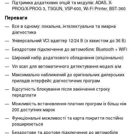
Підтримка додаткових опцій та модулів: ADAS, X-
PROG/X-PROG 3, TSGUN, VSP-600, Wi-Fi Printer, BST-360
Переваги
Все в одному: локальна, інтелектуальна та хмарна
діагностика
Універсальний VCI адаптер 12/24 В (з захистом до 36 В)
Бездротове підключення до автомобіля: Bluetooth + WiFi
Широкий набір додаткового обладнання (опціонально)
Vin scan для автоматичного детектування моделі а/м
Максимально наближений до оригінальних дилерських
приладів інтерфейс діагностичних програм
Відсутність блокування після закінчення строку
передплати
Можливість встановлення платних програм із більш ніж
200 доступних марок
Функціональні можливості та карта покриття постійно
розширюються
Бездротове та дротове підключення до автомобіля