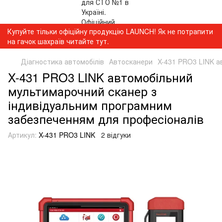
Купуйте тільки офіційну продукцію LAUNCH! Як не потрапити
на гачок шахраїв читайте тут.
Діагностика автомобілів
Автосканери
X-431 PRO3 LINK а
X-431 PRO3 LINK автомобільний
мультимарочний сканер з
індивідуальним програмним
забезпеченням для професіоналів
Артикул:
X-431 PRO3 LINK
2 відгуки