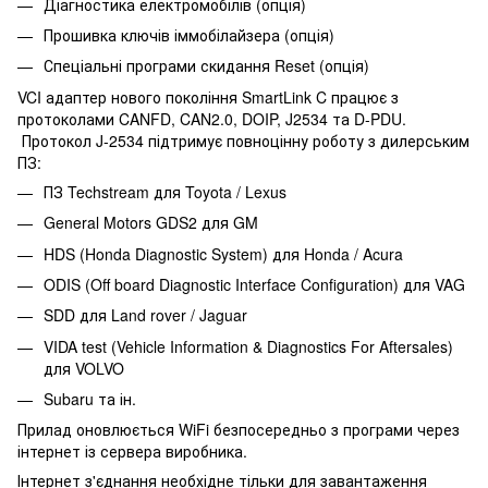
Діагностика електромобілів (опція)
Прошивка ключів іммобілайзера (опція)
Спеціальні програми скидання Reset (опція)
VCI адаптер нового покоління SmartLink C працює з
протоколами CANFD, CAN2.0, DOIP, J2534 та D-PDU.
Протокол J-2534 підтримує повноцінну роботу з дилерським
ПЗ:
ПЗ Techstream для Toyota / Lexus
General Motors GDS2 для GM
HDS (Honda Diagnostic System) для Honda / Acura
ODIS (Off board Diagnostic Interface Configuration) для VAG
SDD для Land rover / Jaguar
VIDA test (Vehicle Information & Diagnostics For Aftersales)
для VOLVO
Subaru та ін.
Прилад оновлюється WiFi безпосередньо з програми через
інтернет із сервера виробника.
Інтернет з'єднання необхідне тільки для завантаження