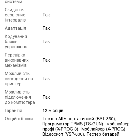
системи
Скидання
сервісних
Так
інтервалів
Адаптація
Так
Кодування
блоків
Так
управління
Перевірка
виконавчих
Так
механізмів
Можливість
виведення на
Так
принтер
Можливість
підключення
Так
до комп'ютера
Гарантія
12 місяців
Опційні блоки
Тестер АКБ портативний (BST-360),
Програматор TPMS (TS-GUN), Імобілайзер
профі (X-PROG 3), Імобілайзер (X-PROG),
Відеоскоп (VSP-600), Тестер батарей