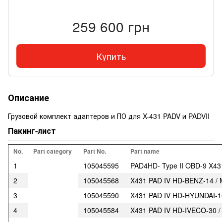
259 600 грн
Купить
Описание
Грузовой комплект адаптеров и ПО для X-431 PADV и PADVII
Пакинг-лист
No.
Part category
Part No.
Part name
1
105045595
PAD4HD- Type II OBD-9 X431
2
105045568
X431 PAD IV HD-BENZ-14 / M
3
105045590
X431 PAD IV HD-HYUNDAI-16 
4
105045584
X431 PAD IV HD-IVECO-30 / I