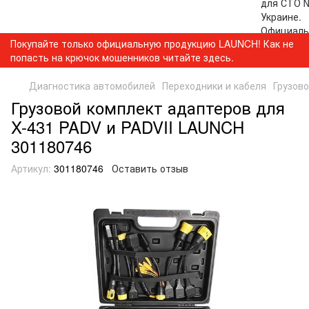
Покупайте только официальную продукцию LAUNCH! Как не
попасть на крючок мошенников читайте здесь.
Диагностика автомобилей
Переходники и кабеля
Грузов
Грузовой комплект адаптеров для
X-431 PADV и PADVII LAUNCH
301180746
Артикул:
301180746
Оставить отзыв