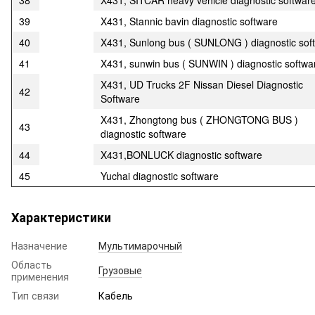
38
X431, SITCAR heavy vehicle diagnostic softwar
39
X431, Stannic bavin diagnostic software
40
X431, Sunlong bus ( SUNLONG ) diagnostic sof
41
X431, sunwin bus ( SUNWIN ) diagnostic softwa
X431, UD Trucks 2F Nissan Diesel Diagnostic
42
Software
X431, Zhongtong bus ( ZHONGTONG BUS )
43
diagnostic software
44
X431,BONLUCK diagnostic software
45
Yuchai diagnostic software
Характеристики
Назначение
Мультимарочный
Область
Грузовые
применения
Тип связи
Кабель