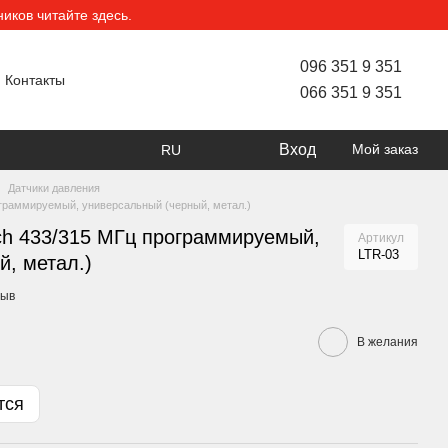
ков читайте здесь.
096 351 9 351
Контакты
066 351 9 351
Вход
Мой заказ
RU
Датчики давления
граммируемый, универсальный (черный, метал.)
h 433/315 МГц программируемый,
Артикул
LTR-03
й, метал.)
зыв
В желания
тся