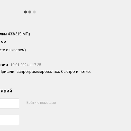
лны 433/315 МГц
 мм
сте с нипелем)
ович
10.01.2024 в 17:25
 Пришли, запрограммировались быстро и четко.
тарий
Войти с помощью