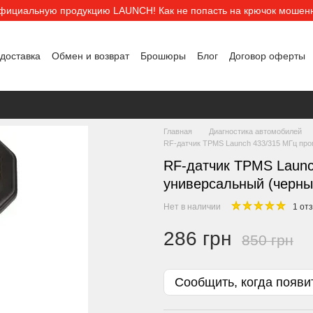
официальную продукцию LAUNCH! Как не попасть на крючок мошенни
 доставка
Обмен и возврат
Брошюры
Блог
Договор оферты
шение
Главная
Диагностика автомобилей
RF-датчик TPMS Launch 433/315 МГц про
RF-датчик TPMS Launc
универсальный (черны
Нет в наличии
1 от
286 грн
850 грн
Сообщить, когда появи