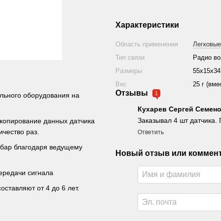
Характеристики
Область применения
Легковые
Тип связи
Радио во
Размеры
55х15х34
Вес
25 г (вме
Отзывы
1
ального оборудования на
Кухарев Сергей Семен
Заказывал 4 шт датчика.
 копирование данных датчика
чество раз.
Ответить
1 бар благодаря ведущему
Новый отзыв или коммен
ередачи сигнала
ставляют от 4 до 6 лет.