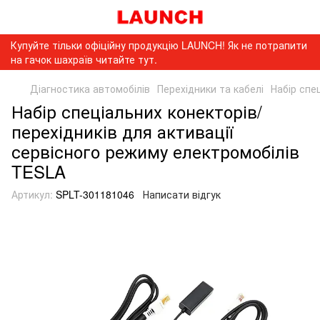
Купуйте тільки офіційну продукцію LAUNCH! Як не потрапити
на гачок шахраїв читайте тут.
Діагностика автомобілів
Перехідники та кабелі
Набір спе
Набір спеціальних конекторів/
перехідників для активації
сервісного режиму електромобілів
TESLA
Артикул:
SPLT-301181046
Написати відгук