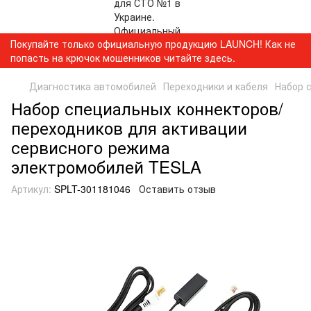
Покупайте только официальную продукцию LAUNCH! Как не
попасть на крючок мошенников читайте здесь.
Диагностика автомобилей
Переходники и кабеля
Набор 
Набор специальных коннекторов/
переходников для активации
сервисного режима
электромобилей TESLA
Артикул:
SPLT-301181046
Оставить отзыв