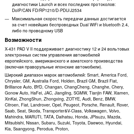
диагностики Launch и всех последних протоколов:
DoIP/CAN FD/RP1210/D-PDU/J2534
Максимальная скорость передачи данных достигается
за счет новейших беспроводных Dual WiFi и bluetooth 2.4,
либо по проводному USB
Возможности
X-431 PAD V II поддерживает диагностику 12 и 24 вольтовых
электронных систем управления автомобилей
европейского, американского и азиатского производства
(включая праворульные японские автомобили).
Широкий диапазон марок автомобилей: Smart, America Ford,
Chrysler, GM, Australia Ford, Holden, Brazil GM, Brazil Fiat,
Brilliance Auto, BYD, Changan, ChangCheng, Changhe, Chery,
Gonow Auto, HaFei, JAC, Jiangling, SGMW, Tianjin FAW, Xiamen,
XinKai, ZhongShun, Zhongxing, ZOTYE, Audi, Benz, BMW,
Citroen, Fiat, Landrover, Opel, Peugeot, Porsche, Renault, Rover,
Saab, Seat, Skoda, Transporter&V-Class, Volkswagen, Volvo,
Mahindra, MARUTI, TATA, Daihatsu, Honda, JPIsuzu, Mazda,
Mitsubishi, Nissan, Subaru, Suzuki, Toyota, Daewoo, Hyundai,
Kia, Ssangyong, Perodua, Proton,