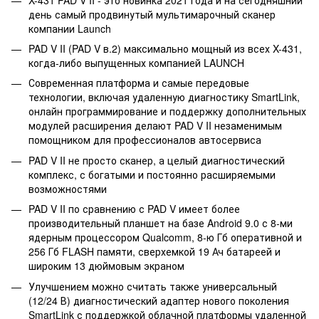
день самый продвинутый мультимарочный сканер
компании Launch
PAD V II (PAD V в.2) максимально мощный из всех X-431,
когда-либо выпущенных компанией LAUNCH
Современная платформа и самые передовые
технологии, включая удаленную диагностику SmartLink,
онлайн программирование и поддержку дополнительных
модулей расширения делают PAD V II незаменимым
помощником для профессионалов автосервиса
PAD V II не просто сканер, а целый диагностический
комплекс, с богатыми и постоянно расширяемыми
возможностями
PAD V II по сравнению с PAD V имеет более
производительный планшет на базе Android 9.0 с 8-ми
ядерным процессором Qualcomm, 8-ю Гб оперативной и
256 Гб FLASH памяти, сверхемкой 19 Ач батареей и
широким 13 дюймовым экраном
Улучшением можно считать также универсальный
(12/24 В) диагностический адаптер нового поколения
SmartLink с поддержкой облачной платформы удаленной