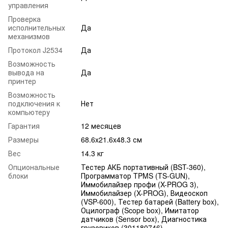
управления
Проверка
исполнительных
Да
механизмов
Протокол J2534
Да
Возможность
вывода на
Да
принтер
Возможность
подключения к
Нет
компьютеру
Гарантия
12 месяцев
Размеры
68.6x21.6x48.3 см
Вес
14.3 кг
Опциональные
Тестер АКБ портативный (BST-360),
блоки
Программатор TPMS (TS-GUN),
Иммобилайзер профи (X-PROG 3),
Иммобилайзер (X-PROG), Видеоскоп
(VSP-600), Тестер батарей (Battery box),
Оцилограф (Scope box), Имитатор
датчиков (Sensor box), Диагностика
грузовиков (301180746)