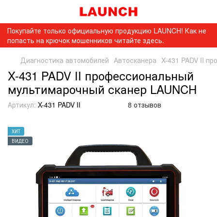
Покупайте только официальную продукцию LAUNCH! Как не
попасть на крючок мошенников читайте здесь.
Диагностика автомобилей
Автосканера
X-431 PADV II 
X-431 PADV II профессиональный
мультимарочный сканер LAUNCH
Артикул:
X-431 PADV II
8 отзывов
ХИТ
ВИДЕО