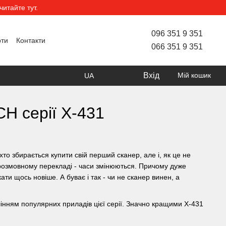
итайте тут.
096 351 9 351
рти
Контакти
066 351 9 351
Вхід
Мій кошик
UA
H серії Х-431
о збирається купити свій перший сканер, але і, як це не
в розмовному перекладі - часи змінюються. Причому дуже
кати щось новіше. А буває і так - чи не сканер винен, а
нням популярних приладів цієї серії. Значно кращими X-431