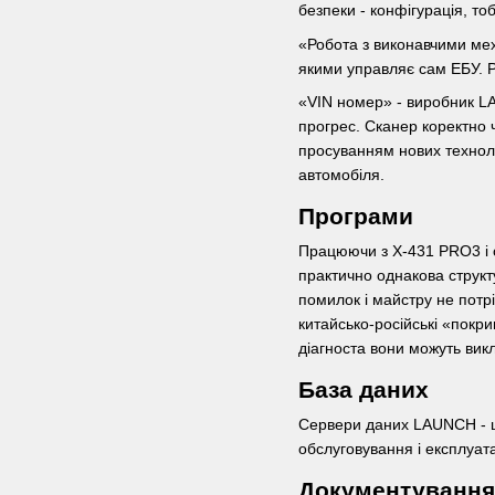
безпеки - конфігурація, тоб
«Робота з виконавчими мех
якими управляє сам ЕБУ. Р
«VIN номер» - виробник LAU
прогрес. Сканер коректно 
просуванням нових техноло
автомобіля.
Програми
Працюючи з X-431 PRO3 і о
практично однакова струк
помилок і майстру не потр
китайсько-російські «покри
діагноста вони можуть вик
База даних
Сервери даних LAUNCH - це 
обслуговування і експлуата
Документування 