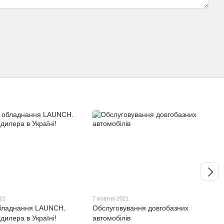
021
7 жовтня 2021
бладнання LAUNCH.
Обслуговування довгобазних
дилера в Україні!
автомобілів