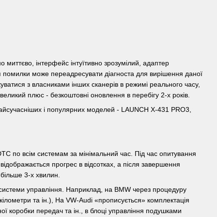
о миттєво, інтерфейс інтуїтивно зрозумілий, адаптер
ння помилки може переадресувати діагноста для вирішення даної
куватися з власниками інших сканерів в режимі реального часу,
еликий плюс - безкоштовні оновлення в перебігу 2-х років.
 найсучасніших і популярних моделей - LAUNCH X-431 PRO3,
DTC по всім системам за мінімальний час. Під час опитування
 відображається прогрес в відсотках, а після завершення
більше 3-х хвилин.
ї системи управління. Наприклад, на BMW через процедуру
ілометри та ін.), На VW-Audi «прописується» комплектація
ої коробки передач та ін., в блоці управління подушками