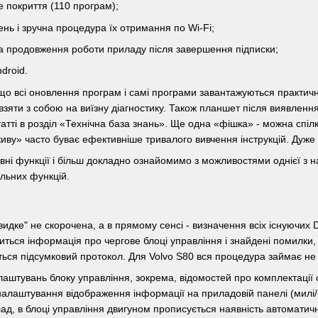
е покриття (110 програм);
ень і зручна процедура їх отримання по Wi-Fi;
на продовження роботи приладу після завершення підписки;
droid.
 що всі оновлення програм і самі програми завантажуються практичн
 взяти з собою на виїзну діагностику. Також планшет після виявле
атті в розділ «Технічна база знань». Ще одна «фішка» - можна спіл
иву» часто буває ефективніше тривалого вивчення інструкцій. Дуже в
вні функції і більш докладно ознайомимо з можливостями однієї з
альних функцій.
идке" не скорочена, а в прямому сенсі - визначення всіх існуючих 
иться інформація про чергове блоці управління і знайдені помилки,
ься підсумковий протокол. Для Volvo S80 вся процедура займає не 
лаштувань блоку управління, зокрема, відомостей про комплектаці
алаштування відображення інформації на приладовій панелі (милі/к
лад, в блоці управління двигуном прописується наявність автоматичн