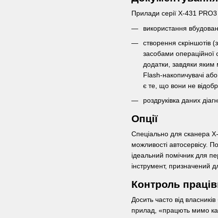
Прилади серії X-431 PRO3 
використання вбудовано
створення скріншотів (
засобами операційної с
додатки, завдяки яким 
Flash-накопичувачі або
є те, що вони не відоб
роздруківка даних діаг
Опції
Спеціально для сканера X-
можливості автосервісу. П
ідеальний помічник для пе
інструмент, призначений д
Контроль праців
Досить часто від власникі
прилад, «працють мимо кас