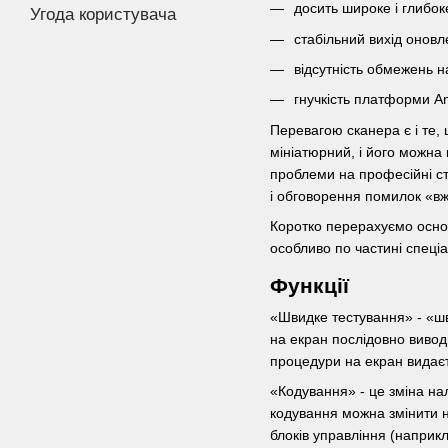
досить широке і глибок
Угода користувача
стабільний вихід оновл
відсутність обмежень 
гнучкість платформи An
Перевагою сканера є і те,
мініатюрний, і його можна
проблеми на професійні ст
і обговорення помилок «вж
Коротко перерахуємо осно
особливо по частині спеці
Функції
«Швидке тестування» - «шв
на екран послідовно вивод
процедури на екран видаєт
«Кодування» - це зміна на
кодування можна змінити н
блоків управління (наприк