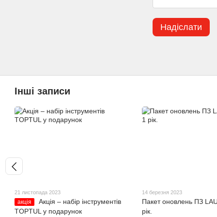
Надіслати
Інші записи
21 листопада 2023
14 березня 2023
Акція – набір інструментів
Пакет оновлень ПЗ LA
акція
TOPTUL у подарунок
рік.