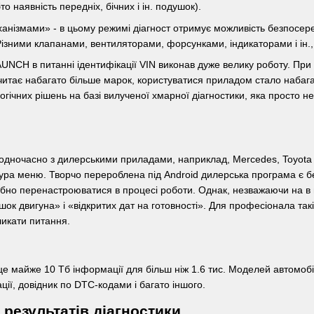
то наявність передніх, бічних і ін. подушок).
анізмами» - в цьому режимі діагност отримує можливість безпосер
ізними клапанами, вентиляторами, форсунками, індикаторами і ін., 
NCH в питанні ідентифікації VIN виконав дуже велику роботу. При п
читає набагато більше марок, користуватися приладом стало набага
гічних рішень на базі вилученої хмарної діагностики, яка просто
дночасно з дилерськими приладами, наприклад, Mercedes, Toyota а
тура меню. Творчо перероблена під Android дилерська програма є 
ібно перенастроюватися в процесі роботи. Однак, незважаючи на в
шок двигуна» і «відкритих дат на готовності». Для професіонала такі
ликати питання.
майже 10 Тб інформації для більш ніж 1.6 тис. Моделей автомобілів
ції, довідник по DTC-кодами і багато іншого.
результатів діагностики