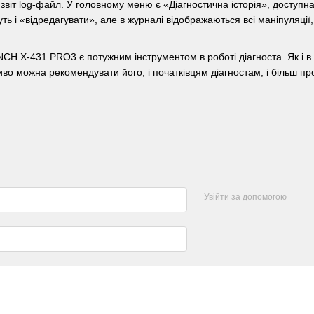
віт log-файл. У головному меню є «Діагностична історія», доступна
ть і «відредагувати», але в журналі відображаються всі маніпуляції,
H X-431 PRO3 є потужним інструментом в роботі діагноста. Як і в б
во можна рекомендувати його, і початківцям діагностам, і більш пр
Увійти за допомогою