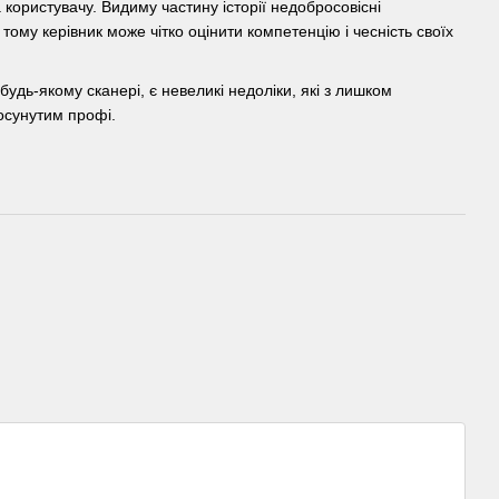
 користувачу. Видиму частину історії недобросовісні
 тому керівник може чітко оцінити компетенцію і чесність своїх
удь-якому сканері, є невеликі недоліки, які з лишком
осунутим профі.