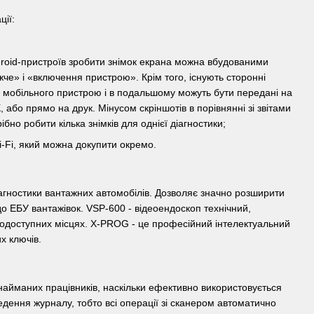
ії:
ndroid-пристроїв зробити знімок екрана можна вбудованими
че» і «включення пристрою». Крім того, існують сторонні
і мобільного пристрою і в подальшому можуть бути передані на
 або прямо на друк. Мінусом скріншотів в порівнянні зі звітами
но робити кілька знімків для однієї діагностики;
-Fi, який можна докупити окремо.
агностики вантажних автомобілів. Дозволяє значно розширити
 ЕБУ вантажівок. VSP-600 - відеоендоскоп технічний,
кодоступних місцях. X-PROG - це професійний інтелектуальний
х ключів.
 найманих працівників, наскільки ефективно використовується
едення журналу, тобто всі операції зі сканером автоматично