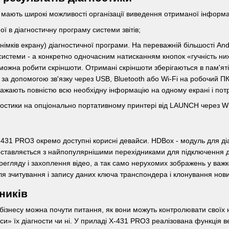
мають широкі можливості організації виведення отриманої інформац
ї в діагностичну програму системи звітів;
знімків екрану) діагностичної програми. На переважній більшості A
истеми - а конкретно одночасним натисканням кнопок «гучність ниж
можна робити скріншоти. Отримані скріншоти зберігаються в пам'ят
 за допомогою зв'язку через USB, Bluetooth або Wi-Fi на робочий ПК,
ражають повністю всю необхідну інформацію на одному екрані і потріб
ностики на опціонально портативному принтері від LAUNCH через Wi
431 PRO3 окремо доступні корисні девайси. HDBox - модуль для ді
оставляється з найпопулярнішими перехідниками для підключення до
регляду і захоплення відео, а так само нерухомих зображень у важ
ля зчитування і запису даних ключа транспондера і клонування нови
ників
в бізнесу можна почути питання, як вони можуть контролювати своїх
и» їх діагности чи ні. У приладі X-431 PRO3 реалізована функція в