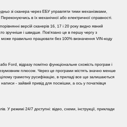
едньо зі сканера через ЕБУ управляти тими механізмами,
Переконуючись в їх механічної або електричної справності.
орівнянні версій сканерів 16, 17 і 20 року видно явний
то зручніше і швидше. Пов'язано це в першу чергу з
 не може правильно працювати без 100% визначення VIN-коду
бо Ford, відразу помітно функціональне схожість програм і
безумовним плюсом. Через це програми містять значно менше
 цілому грамотну русифікацію, в приладі все ще залишаються
 написи - зайвий привід для посмішки, а ось у початківця
. У режимі 24/7 доступні: відео, схеми, інструкції, приклади