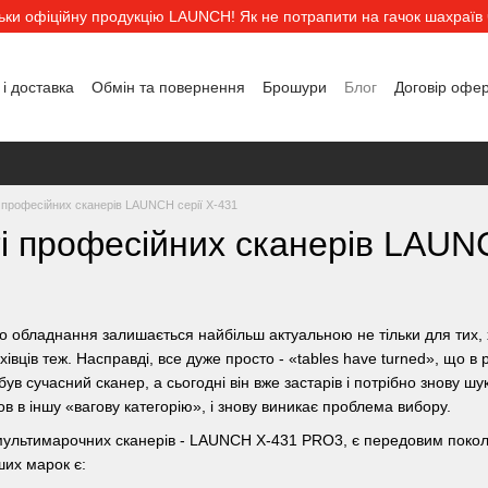
льки офіційну продукцію LAUNCH! Як не потрапити на гачок шахраїв ч
і доставка
Обмін та повернення
Брошури
Блог
Договір офе
 професійних сканерів LAUNCH серії Х-431
і професійних сканерів LAUNC
о обладнання залишається найбільш актуальною не тільки для тих, хт
хівців теж. Насправді, все дуже просто - «tables have turned», що 
ув сучасний сканер, а сьогодні він вже застарів і потрібно знову шу
в в іншу «вагову категорію», і знову виникає проблема вибору.
мультимарочних сканерів - LAUNCH X-431 PRO3, є передовим поколі
их марок є: