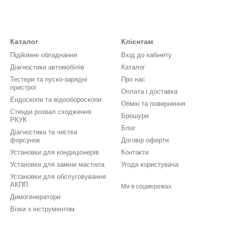
Каталог
Клієнтам
Підйомне обладнання
Вхід до кабінету
Діагностика автомобілів
Каталог
Тестери та пуско-зарядні
Про нас
пристрої
Оплата і доставка
Ендоскопи та відеобороскопи
Обмін та повернення
Стенди розвал сходження
Брошури
РКУК
Блог
Діагностика та чистка
форсунок
Договір оферти
Установки для кондиціонерів
Контакти
Установки для заміни мастила
Угода користувача
Установки для обслуговування
АКПП
Ми в соцмережах
Димогенератори
Візки з інструментом