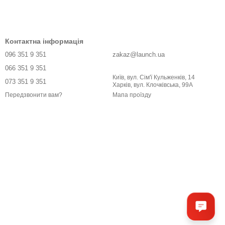
Контактна інформація
096 351 9 351
zakaz@launch.ua
066 351 9 351
Київ, вул. Сім'ї Кульженків, 14
073 351 9 351
Харків, вул. Клочківська, 99А
Мапа проїзду
Передзвонити вам?