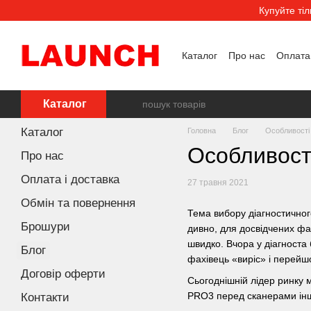
Перейти к основному контенту
Купуйте ті
Каталог
Про нас
Оплата 
Угода користувача
Каталог
Каталог
Головна
Блог
Особливості
Особливост
Про нас
Оплата і доставка
27 травня 2021
Обмін та повернення
Тема вибору діагностичног
Брошури
дивно, для досвідчених фа
швидко. Вчора у діагноста б
Блог
фахівець «виріс» і перейшо
Договір оферти
Сьогоднішній лідер ринку 
PRO3 перед сканерами інш
Контакти