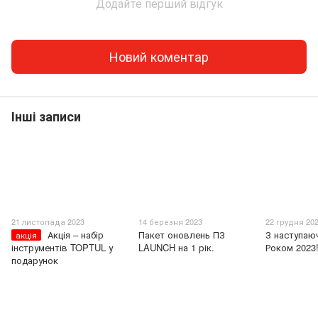
Додайте перший відгук
Новий коментар
Інші записи
21 листопада 2023
14 березня 2023
22 грудня 20
Акція – набір
Пакет оновлень ПЗ
З наступаю
акція
інструментів TOPTUL у
LAUNCH на 1 рік.
Роком 2023
подарунок