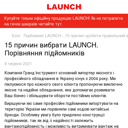
Купуйте тільки офіційну продукцію LAUNCH! Як не потрапити
на гачок шахраїв читайте тут.
Блог
Підйомник LAUNCH - 15 причин зробити правильний в
15 причин вибрати LAUNCH.
Порівняння підйомників
8 червня 2021
Компанія Гранд Інструмент основний імпортер якісного і
професійного обладнання в Україну існує з 2004 року. Ми
піклуємося про кожного свого клієнта пропонуючи виключно
якісне та надійне обладнання, яке допомагає розвивати
Ваш бізнес і збільшувати обороти постійних клієнтів.
Вирішуючи які саме професійні підйомники імпортувати на
територію України ми порівняли самі ходові китайські
бренди. Особливу увагу було приділено конструкції
підйомників, так як від її надійності залежить
вантажопідйомність і можливість витримувати вантаж на