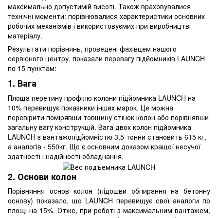
максимально допустимій висоті. Також враховувалися
технічні моменти: порівнювалися характеристики основних
робочих механізмів і використовуємих при виробництві
матеріалу.
Результати порівнянь, проведені фахівцем нашого
сервісного центру, показали перевагу підйомників LAUNCH
по 15 пунктам:
1. Вага
Площа перетину профілю колони підйомника LAUNCH на
10% перевищує показники інших марок. Це можна
перевірити помірявши товщину стінок колон або порівнявши
загальну вагу конструкцій. Вага двох колон підйомника
LAUNCH з вантажопідйомністю 3,5 тонни становить 615 кг,
а аналогів - 550кг. Що є основним доказом кращої несучої
здатності і надійності обладнання.
2. Основи колон
Порівняння основ колон (підошви обпирання на бетонну
основу) показало, що LAUNCH перевищує свої аналоги по
площі на 15%. Отже, при роботі з максимальним вантажем,